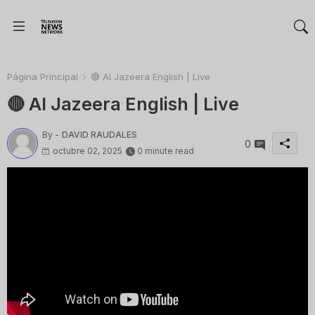
Página Principal
🔴 Al Jazeera English | Live
🔴 Al Jazeera English | Live
By -
DAVID RAUDALES
0
octubre 02, 2025
0 minute read