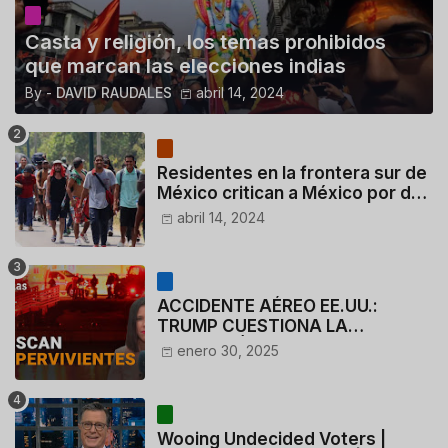
Casta y religión, los temas prohibidos
que marcan las elecciones indias
By -
DAVID RAUDALES
abril 14, 2024
Residentes en la frontera sur de
México critican a México por dar
110 dólares a migrantes
abril 14, 2024
deportados
ACCIDENTE AÉREO EE.UU.:
TRUMP CUESTIONA LA
ACTUACIÓN DE LOS
enero 30, 2025
CONTROLADORES y PILOTO del
HELICÓPTERO
Wooing Undecided Voters |