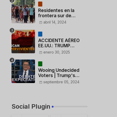
Residentes en la
frontera sur de
México critican a
abril 14, 2024
México por dar 110
dólares a migrantes
deportados
ACCIDENTE AÉREO
EE.UU.: TRUMP
CUESTIONA LA
enero 30, 2025
ACTUACIÓN DE LOS
CONTROLADORES y
PILOTO del
Wooing Undecided
HELICÓPTERO
Voters | Trump's
Marijuana Plan | 1990s
septiembre 05, 2024
Porn Expert Mark
Robinson
Social Plugin