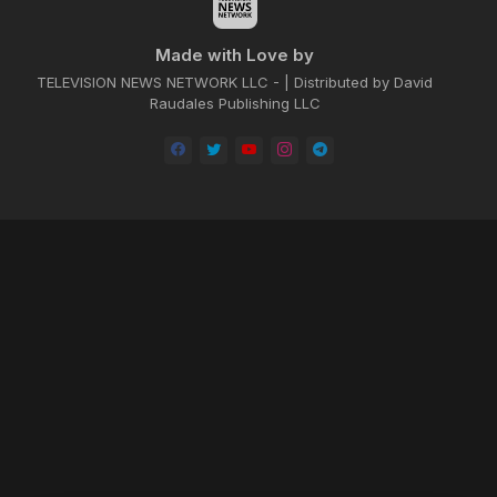
Made with Love by
TELEVISION NEWS NETWORK LLC - | Distributed by David
Raudales Publishing LLC
Home
About
Contact us
Privacy Policy
by -
Blogger Templates
| Distributed by
BROOKSVILLE CLOUD PUBLI