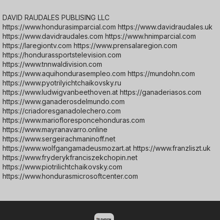
DAVID RAUDALES PUBLISING LLC
https://www.hondurasimparcial.com https://www.davidraudales.uk
https://www.davidraudales.com https://www.hnimparcial.com
https://laregiontv.com https://www.prensalaregion.com
https://hondurassportstelevision.com
https://www.tnnwaldivision.com
https://www.aquihondurasempleo.com https://mundohn.com
https://www.pyotrilyichtchaikovsky.ru
https://www.ludwigvanbeethoven.at https://ganaderiasos.com
https://www.ganaderosdelmundo.com
https://criadoresganadolechero.com
https://www.mariofloresponcehonduras.com
https://www.mayranavarro.online
https://www.sergeirachmaninoff.net
https://www.wolfgangamadeusmozart.at https://www.franzliszt.uk
https://www.fryderykfranciszekchopin.net
https://www.piotrilichtchaikovsky.com
https://www.hondurasmicrosoftcenter.com