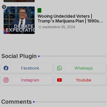
HELICÓPTERO
Wooing Undecided Voters |
Trump's Marijuana Plan | 1990s
Porn Expert Mark Robinson
septiembre 05, 2024
Social Plugin
Facebook
Whatsapp
Instagram
Youtube
Comments