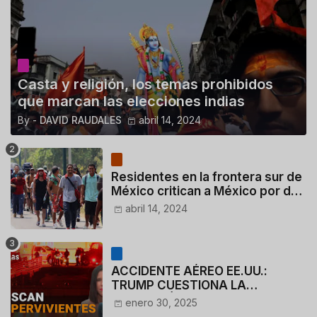
Casta y religión, los temas prohibidos
que marcan las elecciones indias
By -
DAVID RAUDALES
abril 14, 2024
Residentes en la frontera sur de
México critican a México por dar
110 dólares a migrantes
abril 14, 2024
deportados
ACCIDENTE AÉREO EE.UU.:
TRUMP CUESTIONA LA
ACTUACIÓN DE LOS
enero 30, 2025
CONTROLADORES y PILOTO del