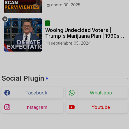
ACTUACIÓN DE LOS
enero 30, 2025
CONTROLADORES y PILOTO del
HELICÓPTERO
Wooing Undecided Voters |
Trump's Marijuana Plan | 1990s
Porn Expert Mark Robinson
septiembre 05, 2024
Social Plugin
Facebook
Whatsapp
Instagram
Youtube