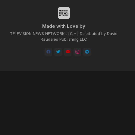
Made with Love by
TELEVISION NEWS NETWORK LLC - | Distributed by David
Raudales Publishing LLC
Home
About
Contact us
Privacy Policy
by -
Blogger Templates
| Distributed by
BROOKSVILLE CLOUD PUBLI