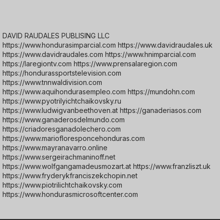
DAVID RAUDALES PUBLISING LLC
https://www.hondurasimparcial.com https://www.davidraudales.uk
https://www.davidraudales.com https://www.hnimparcial.com
https://laregiontv.com https://www.prensalaregion.com
https://hondurassportstelevision.com
https://www.tnnwaldivision.com
https://www.aquihondurasempleo.com https://mundohn.com
https://www.pyotrilyichtchaikovsky.ru
https://www.ludwigvanbeethoven.at https://ganaderiasos.com
https://www.ganaderosdelmundo.com
https://criadoresganadolechero.com
https://www.mariofloresponcehonduras.com
https://www.mayranavarro.online
https://www.sergeirachmaninoff.net
https://www.wolfgangamadeusmozart.at https://www.franzliszt.uk
https://www.fryderykfranciszekchopin.net
https://www.piotrilichtchaikovsky.com
https://www.hondurasmicrosoftcenter.com