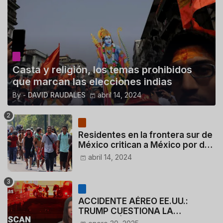
Casta y religión, los temas prohibidos
que marcan las elecciones indias
By -
DAVID RAUDALES
abril 14, 2024
Residentes en la frontera sur de
México critican a México por dar
110 dólares a migrantes
abril 14, 2024
deportados
ACCIDENTE AÉREO EE.UU.:
TRUMP CUESTIONA LA
ACTUACIÓN DE LOS