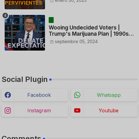
enero 30, 2025
CONTROLADORES y PILOTO del
HELICÓPTERO
Wooing Undecided Voters |
Trump's Marijuana Plan | 1990s
Porn Expert Mark Robinson
septiembre 05, 2024
Social Plugin
Facebook
Whatsapp
Instagram
Youtube
Comments