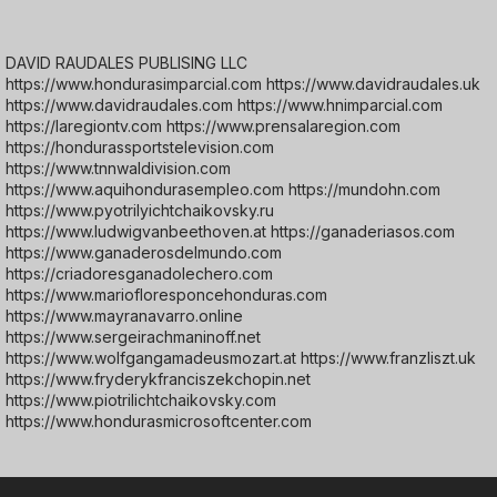
DAVID RAUDALES PUBLISING LLC
https://www.hondurasimparcial.com https://www.davidraudales.uk
https://www.davidraudales.com https://www.hnimparcial.com
https://laregiontv.com https://www.prensalaregion.com
https://hondurassportstelevision.com
https://www.tnnwaldivision.com
https://www.aquihondurasempleo.com https://mundohn.com
https://www.pyotrilyichtchaikovsky.ru
https://www.ludwigvanbeethoven.at https://ganaderiasos.com
https://www.ganaderosdelmundo.com
https://criadoresganadolechero.com
https://www.mariofloresponcehonduras.com
https://www.mayranavarro.online
https://www.sergeirachmaninoff.net
https://www.wolfgangamadeusmozart.at https://www.franzliszt.uk
https://www.fryderykfranciszekchopin.net
https://www.piotrilichtchaikovsky.com
https://www.hondurasmicrosoftcenter.com