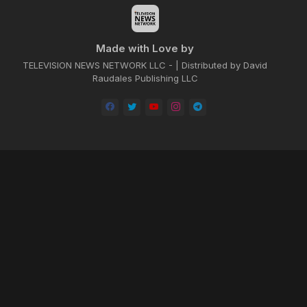
Made with Love by
TELEVISION NEWS NETWORK LLC - | Distributed by David
Raudales Publishing LLC
Home
About
Contact us
Privacy Policy
by -
Blogger Templates
| Distributed by
BROOKSVILLE CLOUD PUBLI