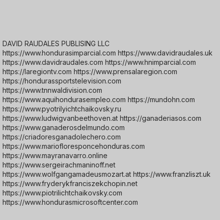
DAVID RAUDALES PUBLISING LLC
https://www.hondurasimparcial.com https://www.davidraudales.uk
https://www.davidraudales.com https://www.hnimparcial.com
https://laregiontv.com https://www.prensalaregion.com
https://hondurassportstelevision.com
https://www.tnnwaldivision.com
https://www.aquihondurasempleo.com https://mundohn.com
https://www.pyotrilyichtchaikovsky.ru
https://www.ludwigvanbeethoven.at https://ganaderiasos.com
https://www.ganaderosdelmundo.com
https://criadoresganadolechero.com
https://www.mariofloresponcehonduras.com
https://www.mayranavarro.online
https://www.sergeirachmaninoff.net
https://www.wolfgangamadeusmozart.at https://www.franzliszt.uk
https://www.fryderykfranciszekchopin.net
https://www.piotrilichtchaikovsky.com
https://www.hondurasmicrosoftcenter.com