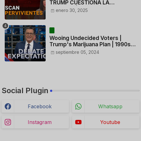
TRUMP CUESTIONA LA
ACTUACIÓN DE LOS
enero 30, 2025
CONTROLADORES y PILOTO del
HELICÓPTERO
Wooing Undecided Voters |
Trump's Marijuana Plan | 1990s
Porn Expert Mark Robinson
septiembre 05, 2024
Social Plugin
Facebook
Whatsapp
Instagram
Youtube