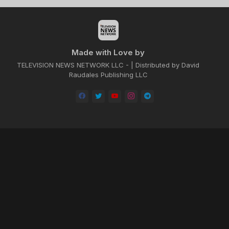
Made with Love by
TELEVISION NEWS NETWORK LLC - | Distributed by David
Raudales Publishing LLC
Home
About
Contact us
Privacy Policy
by -
Blogger Templates
| Distributed by
BROOKSVILLE CLOUD PUBLI