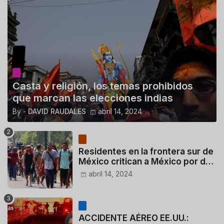
Casta y religión, los temas prohibidos
que marcan las elecciones indias
By -
DAVID RAUDALES
abril 14, 2024
Residentes en la frontera sur de
México critican a México por dar
110 dólares a migrantes
abril 14, 2024
deportados
ACCIDENTE AÉREO EE.UU.: