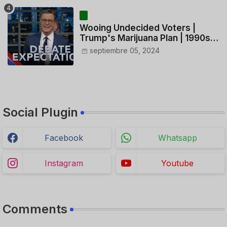
HELICÓPTERO
Wooing Undecided Voters |
Trump's Marijuana Plan | 1990s
Porn Expert Mark Robinson
septiembre 05, 2024
Social Plugin
Facebook
Whatsapp
Instagram
Youtube
Comments