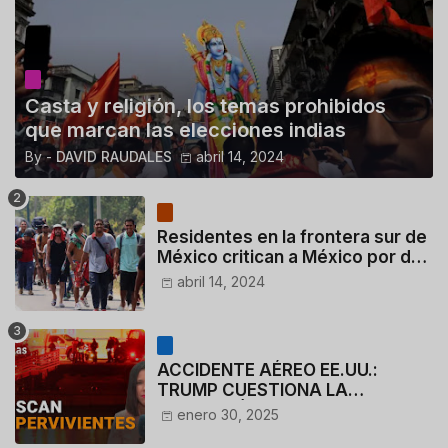
Casta y religión, los temas prohibidos
que marcan las elecciones indias
By -
DAVID RAUDALES
abril 14, 2024
Residentes en la frontera sur de
México critican a México por dar
110 dólares a migrantes
abril 14, 2024
deportados
ACCIDENTE AÉREO EE.UU.:
TRUMP CUESTIONA LA
ACTUACIÓN DE LOS
enero 30, 2025
CONTROLADORES y PILOTO del