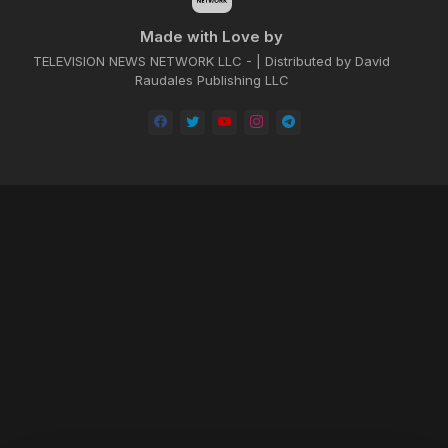
Made with Love by
TELEVISION NEWS NETWORK LLC - | Distributed by David
Raudales Publishing LLC
Home
About
Contact us
Privacy Policy
by -
Blogger Templates
| Distributed by
BROOKSVILLE CLOUD PUBLI