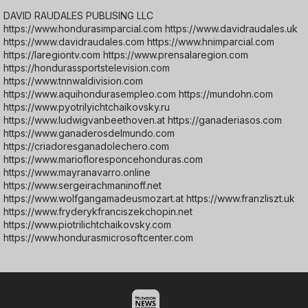
DAVID RAUDALES PUBLISING LLC
https://www.hondurasimparcial.com https://www.davidraudales.uk
https://www.davidraudales.com https://www.hnimparcial.com
https://laregiontv.com https://www.prensalaregion.com
https://hondurassportstelevision.com
https://www.tnnwaldivision.com
https://www.aquihondurasempleo.com https://mundohn.com
https://www.pyotrilyichtchaikovsky.ru
https://www.ludwigvanbeethoven.at https://ganaderiasos.com
https://www.ganaderosdelmundo.com
https://criadoresganadolechero.com
https://www.mariofloresponcehonduras.com
https://www.mayranavarro.online
https://www.sergeirachmaninoff.net
https://www.wolfgangamadeusmozart.at https://www.franzliszt.uk
https://www.fryderykfranciszekchopin.net
https://www.piotrilichtchaikovsky.com
https://www.hondurasmicrosoftcenter.com