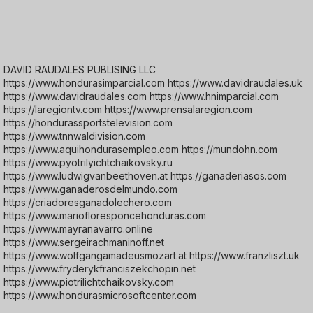
DAVID RAUDALES PUBLISING LLC
https://www.hondurasimparcial.com https://www.davidraudales.uk
https://www.davidraudales.com https://www.hnimparcial.com
https://laregiontv.com https://www.prensalaregion.com
https://hondurassportstelevision.com
https://www.tnnwaldivision.com
https://www.aquihondurasempleo.com https://mundohn.com
https://www.pyotrilyichtchaikovsky.ru
https://www.ludwigvanbeethoven.at https://ganaderiasos.com
https://www.ganaderosdelmundo.com
https://criadoresganadolechero.com
https://www.mariofloresponcehonduras.com
https://www.mayranavarro.online
https://www.sergeirachmaninoff.net
https://www.wolfgangamadeusmozart.at https://www.franzliszt.uk
https://www.fryderykfranciszekchopin.net
https://www.piotrilichtchaikovsky.com
https://www.hondurasmicrosoftcenter.com