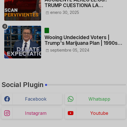
TRUMP CUESTIONA LA
ACTUACIÓN DE LOS
enero 30, 2025
CONTROLADORES y PILOTO del
HELICÓPTERO
Wooing Undecided Voters |
Trump's Marijuana Plan | 1990s
Porn Expert Mark Robinson
septiembre 05, 2024
Social Plugin
Facebook
Whatsapp
Instagram
Youtube