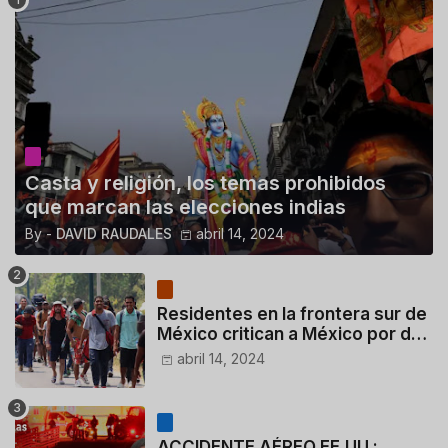
Casta y religión, los temas prohibidos
que marcan las elecciones indias
By -
DAVID RAUDALES
abril 14, 2024
Residentes en la frontera sur de
México critican a México por dar
110 dólares a migrantes
abril 14, 2024
deportados
ACCIDENTE AÉREO EE.UU.: