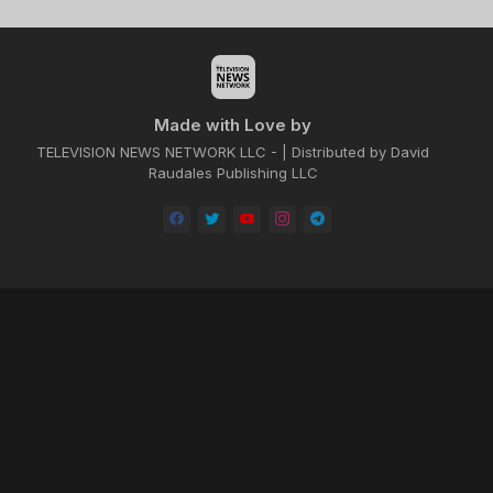
Made with Love by
TELEVISION NEWS NETWORK LLC - | Distributed by David
Raudales Publishing LLC
Home
About
Contact us
Privacy Policy
by -
Blogger Templates
| Distributed by
BROOKSVILLE CLOUD PUBLI