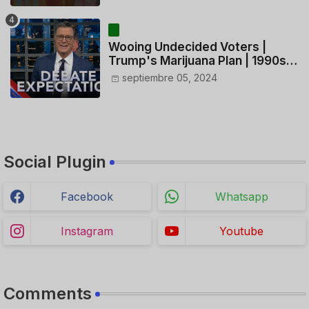
HELICÓPTERO
Wooing Undecided Voters |
Trump's Marijuana Plan | 1990s
Porn Expert Mark Robinson
septiembre 05, 2024
Social Plugin
Facebook
Whatsapp
Instagram
Youtube
Comments