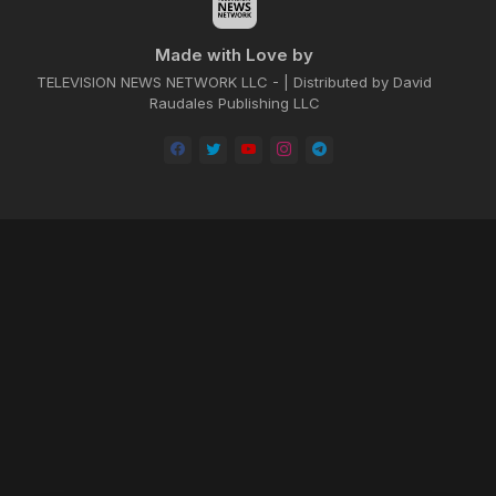
Made with Love by
TELEVISION NEWS NETWORK LLC - | Distributed by David
Raudales Publishing LLC
Home
About
Contact us
Privacy Policy
by -
Blogger Templates
| Distributed by
BROOKSVILLE CLOUD PUBLI