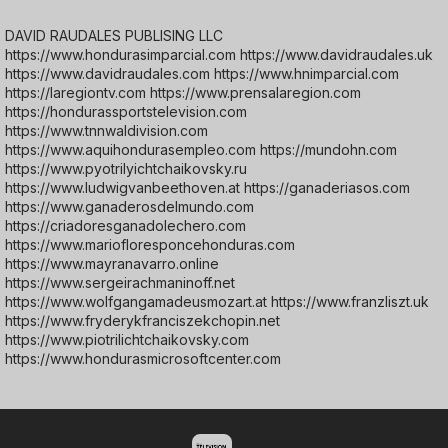
DAVID RAUDALES PUBLISING LLC
https://www.hondurasimparcial.com https://www.davidraudales.uk
https://www.davidraudales.com https://www.hnimparcial.com
https://laregiontv.com https://www.prensalaregion.com
https://hondurassportstelevision.com
https://www.tnnwaldivision.com
https://www.aquihondurasempleo.com https://mundohn.com
https://www.pyotrilyichtchaikovsky.ru
https://www.ludwigvanbeethoven.at https://ganaderiasos.com
https://www.ganaderosdelmundo.com
https://criadoresganadolechero.com
https://www.mariofloresponcehonduras.com
https://www.mayranavarro.online
https://www.sergeirachmaninoff.net
https://www.wolfgangamadeusmozart.at https://www.franzliszt.uk
https://www.fryderykfranciszekchopin.net
https://www.piotrilichtchaikovsky.com
https://www.hondurasmicrosoftcenter.com