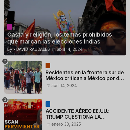
Casta y religión, los temas prohibidos
que marcan las elecciones indias
By -
DAVID RAUDALES
abril 14, 2024
Residentes en la frontera sur de
México critican a México por dar
110 dólares a migrantes
abril 14, 2024
deportados
ACCIDENTE AÉREO EE.UU.:
TRUMP CUESTIONA LA
ACTUACIÓN DE LOS
enero 30, 2025
CONTROLADORES y PILOTO del