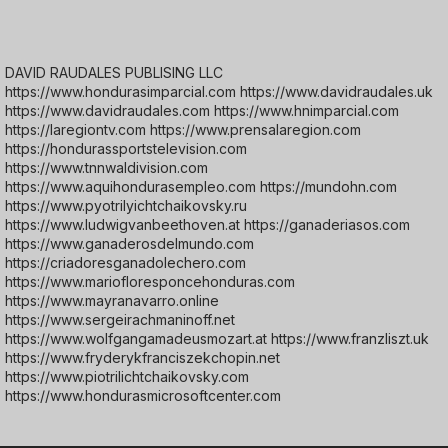
DAVID RAUDALES PUBLISING LLC
https://www.hondurasimparcial.com https://www.davidraudales.uk
https://www.davidraudales.com https://www.hnimparcial.com
https://laregiontv.com https://www.prensalaregion.com
https://hondurassportstelevision.com
https://www.tnnwaldivision.com
https://www.aquihondurasempleo.com https://mundohn.com
https://www.pyotrilyichtchaikovsky.ru
https://www.ludwigvanbeethoven.at https://ganaderiasos.com
https://www.ganaderosdelmundo.com
https://criadoresganadolechero.com
https://www.mariofloresponcehonduras.com
https://www.mayranavarro.online
https://www.sergeirachmaninoff.net
https://www.wolfgangamadeusmozart.at https://www.franzliszt.uk
https://www.fryderykfranciszekchopin.net
https://www.piotrilichtchaikovsky.com
https://www.hondurasmicrosoftcenter.com