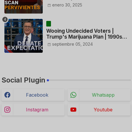
ACTUACIÓN DE LOS
enero 30, 2025
CONTROLADORES y PILOTO del
HELICÓPTERO
Wooing Undecided Voters |
Trump's Marijuana Plan | 1990s
Porn Expert Mark Robinson
septiembre 05, 2024
Social Plugin
Facebook
Whatsapp
Instagram
Youtube