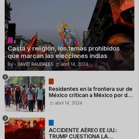
Casta y religión, los temas prohibidos
que marcan las elecciones indias
By -
DAVID RAUDALES
abril 14, 2024
Residentes en la frontera sur de
México critican a México por dar
110 dólares a migrantes
abril 14, 2024
deportados
ACCIDENTE AÉREO EE.UU.:
TRUMP CUESTIONA LA