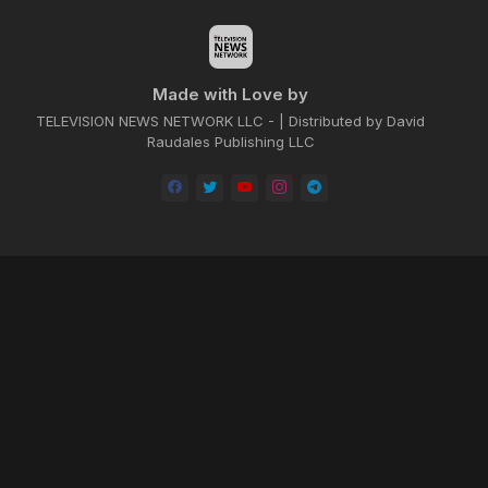
Made with Love by
TELEVISION NEWS NETWORK LLC - | Distributed by David
Raudales Publishing LLC
Home
About
Contact us
Privacy Policy
by -
Blogger Templates
| Distributed by
BROOKSVILLE CLOUD PUBLI