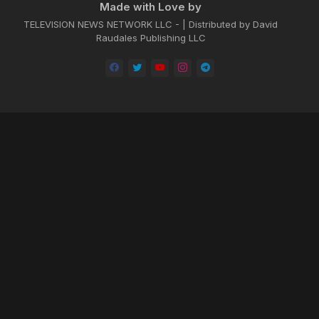
Made with Love by
TELEVISION NEWS NETWORK LLC - | Distributed by David
Raudales Publishing LLC
Home
About
Contact us
Privacy Policy
by -
Blogger Templates
| Distributed by
BROOKSVILLE CLOUD PUBLI