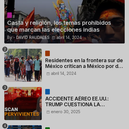
Casta y religión, los temas prohibidos
que marcan las elecciones indias
By -
DAVID RAUDALES
abril 14, 2024
Residentes en la frontera sur de
México critican a México por dar
110 dólares a migrantes
abril 14, 2024
deportados
ACCIDENTE AÉREO EE.UU.:
TRUMP CUESTIONA LA
ACTUACIÓN DE LOS
enero 30, 2025
CONTROLADORES y PILOTO del
HELICÓPTERO