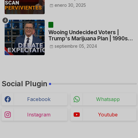
ACTUACIÓN DE LOS
enero 30, 2025
CONTROLADORES y PILOTO del
HELICÓPTERO
Wooing Undecided Voters |
Trump's Marijuana Plan | 1990s
Porn Expert Mark Robinson
septiembre 05, 2024
Social Plugin
Facebook
Whatsapp
Instagram
Youtube