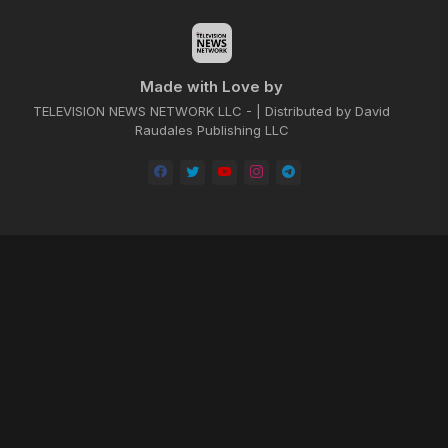
Made with Love by
TELEVISION NEWS NETWORK LLC - | Distributed by David
Raudales Publishing LLC
Home
About
Contact us
Privacy Policy
by -
Blogger Templates
| Distributed by
BROOKSVILLE CLOUD PUBLI