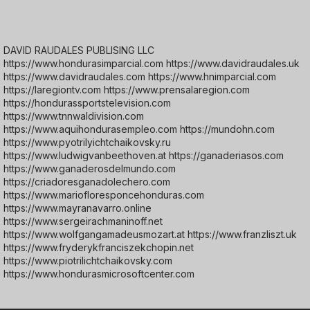
DAVID RAUDALES PUBLISING LLC
https://www.hondurasimparcial.com https://www.davidraudales.uk
https://www.davidraudales.com https://www.hnimparcial.com
https://laregiontv.com https://www.prensalaregion.com
https://hondurassportstelevision.com
https://www.tnnwaldivision.com
https://www.aquihondurasempleo.com https://mundohn.com
https://www.pyotrilyichtchaikovsky.ru
https://www.ludwigvanbeethoven.at https://ganaderiasos.com
https://www.ganaderosdelmundo.com
https://criadoresganadolechero.com
https://www.mariofloresponcehonduras.com
https://www.mayranavarro.online
https://www.sergeirachmaninoff.net
https://www.wolfgangamadeusmozart.at https://www.franzliszt.uk
https://www.fryderykfranciszekchopin.net
https://www.piotrilichtchaikovsky.com
https://www.hondurasmicrosoftcenter.com