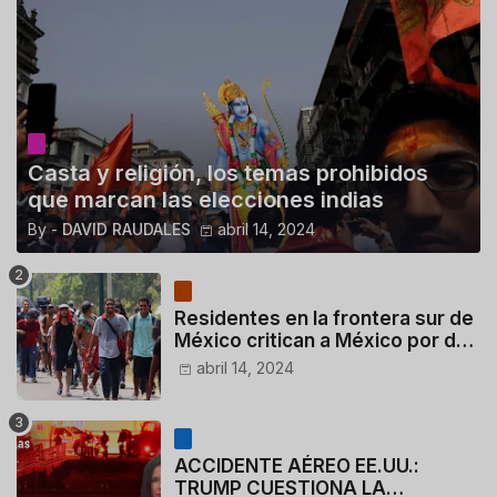
Casta y religión, los temas prohibidos
que marcan las elecciones indias
By -
DAVID RAUDALES
abril 14, 2024
Residentes en la frontera sur de
México critican a México por dar
110 dólares a migrantes
abril 14, 2024
deportados
ACCIDENTE AÉREO EE.UU.:
TRUMP CUESTIONA LA