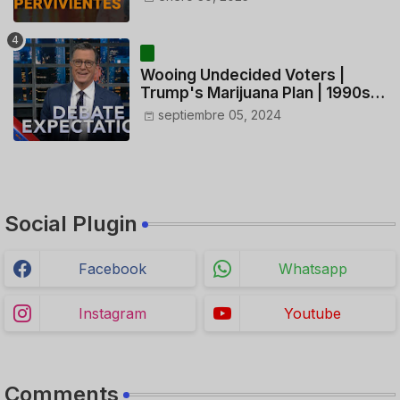
CONTROLADORES y PILOTO del
HELICÓPTERO
Wooing Undecided Voters |
Trump's Marijuana Plan | 1990s
Porn Expert Mark Robinson
septiembre 05, 2024
Social Plugin
Facebook
Whatsapp
Instagram
Youtube
Comments