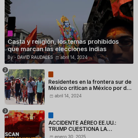
Casta y religión, los temas prohibidos
que marcan las elecciones indias
By -
DAVID RAUDALES
abril 14, 2024
Residentes en la frontera sur de
México critican a México por dar
110 dólares a migrantes
abril 14, 2024
deportados
ACCIDENTE AÉREO EE.UU.:
TRUMP CUESTIONA LA
ACTUACIÓN DE LOS
enero 30, 2025