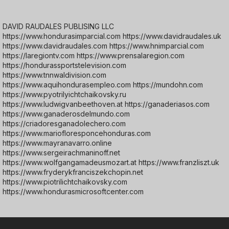
DAVID RAUDALES PUBLISING LLC
https://www.hondurasimparcial.com https://www.davidraudales.uk
https://www.davidraudales.com https://www.hnimparcial.com
https://laregiontv.com https://www.prensalaregion.com
https://hondurassportstelevision.com
https://www.tnnwaldivision.com
https://www.aquihondurasempleo.com https://mundohn.com
https://www.pyotrilyichtchaikovsky.ru
https://www.ludwigvanbeethoven.at https://ganaderiasos.com
https://www.ganaderosdelmundo.com
https://criadoresganadolechero.com
https://www.mariofloresponcehonduras.com
https://www.mayranavarro.online
https://www.sergeirachmaninoff.net
https://www.wolfgangamadeusmozart.at https://www.franzliszt.uk
https://www.fryderykfranciszekchopin.net
https://www.piotrilichtchaikovsky.com
https://www.hondurasmicrosoftcenter.com