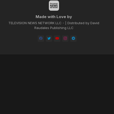
Made with Love by
TELEVISION NEWS NETWORK LLC - | Distributed by David
Raudales Publishing LLC
Home
About
Contact us
Privacy Policy
by -
Blogger Templates
| Distributed by
BROOKSVILLE CLOUD PUBLI