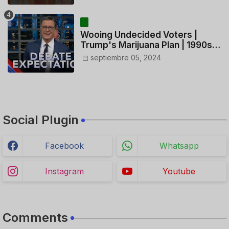
HELICÓPTERO
Wooing Undecided Voters |
Trump's Marijuana Plan | 1990s
Porn Expert Mark Robinson
septiembre 05, 2024
Social Plugin
Facebook
Whatsapp
Instagram
Youtube
Comments