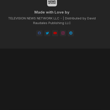
Made with Love by
TELEVISION NEWS NETWORK LLC - | Distributed by David
Raudales Publishing LLC
Home
About
Contact us
Privacy Policy
by -
Blogger Templates
| Distributed by
BROOKSVILLE CLOUD PUBLI