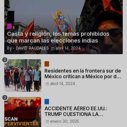
Casta y religión, los temas prohibidos
que marcan las elecciones indias
By -
DAVID RAUDALES
abril 14, 2024
Residentes en la frontera sur de
México critican a México por dar
110 dólares a migrantes
abril 14, 2024
deportados
ACCIDENTE AÉREO EE.UU.:
TRUMP CUESTIONA LA
ACTUACIÓN DE LOS
enero 30, 2025
CONTROLADORES y PILOTO del