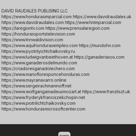
DAVID RAUDALES PUBLISING LLC
https://www.hondurasimparcial.com https://www.davidraudales.uk
https://www.davidraudales.com https://www.hnimparcial.com
https://laregiontv.com https://www.prensalaregion.com
https://hondurassportstelevision.com
https://www.tnnwaldivision.com
https://www.aquihondurasempleo.com https://mundohn.com
https://www.pyotrilyichtchaikovsky.ru
https://www.ludwigvanbeethoven.at https://ganaderiasos.com
https://www.ganaderosdelmundo.com
https://criadoresganadolechero.com
https://www.mariofloresponcehonduras.com
https://www.mayranavarro.online
https://www.sergeirachmaninoff.net
https://www.wolfgangamadeusmozart.at https://www.franzliszt.uk
https://www.fryderykfranciszekchopin.net
https://www.piotrilichtchaikovsky.com
https://www.hondurasmicrosoftcenter.com