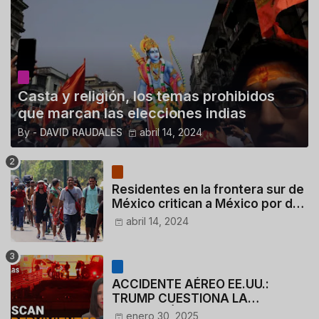
Casta y religión, los temas prohibidos
que marcan las elecciones indias
By -
DAVID RAUDALES
abril 14, 2024
Residentes en la frontera sur de
México critican a México por dar
110 dólares a migrantes
abril 14, 2024
deportados
ACCIDENTE AÉREO EE.UU.:
TRUMP CUESTIONA LA
ACTUACIÓN DE LOS
enero 30, 2025