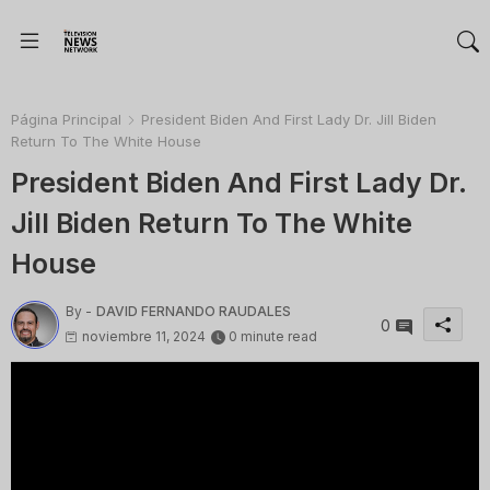
Página Principal
President Biden And First Lady Dr. Jill Biden
Return To The White House
President Biden And First Lady Dr.
Jill Biden Return To The White
House
By -
DAVID FERNANDO RAUDALES
0
noviembre 11, 2024
0 minute read