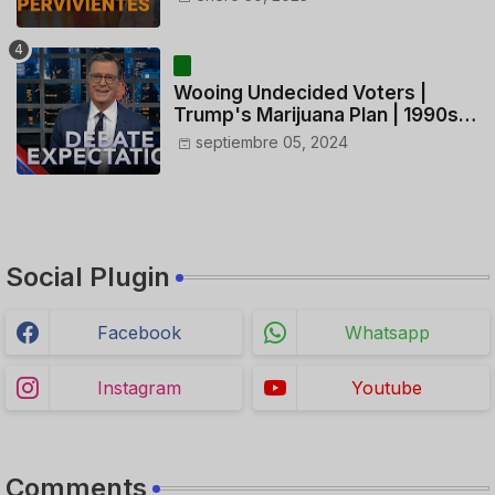
CONTROLADORES y PILOTO del
HELICÓPTERO
Wooing Undecided Voters |
Trump's Marijuana Plan | 1990s
Porn Expert Mark Robinson
septiembre 05, 2024
Social Plugin
Facebook
Whatsapp
Instagram
Youtube
Comments