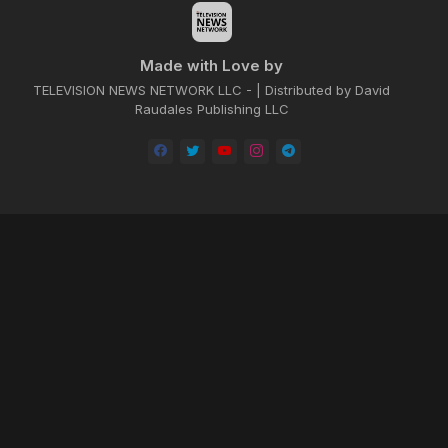
Made with Love by
TELEVISION NEWS NETWORK LLC - | Distributed by David
Raudales Publishing LLC
Home
About
Contact us
Privacy Policy
by -
Blogger Templates
| Distributed by
BROOKSVILLE CLOUD PUBLI