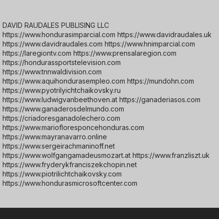
DAVID RAUDALES PUBLISING LLC
https://www.hondurasimparcial.com https://www.davidraudales.uk
https://www.davidraudales.com https://www.hnimparcial.com
https://laregiontv.com https://www.prensalaregion.com
https://hondurassportstelevision.com
https://www.tnnwaldivision.com
https://www.aquihondurasempleo.com https://mundohn.com
https://www.pyotrilyichtchaikovsky.ru
https://www.ludwigvanbeethoven.at https://ganaderiasos.com
https://www.ganaderosdelmundo.com
https://criadoresganadolechero.com
https://www.mariofloresponcehonduras.com
https://www.mayranavarro.online
https://www.sergeirachmaninoff.net
https://www.wolfgangamadeusmozart.at https://www.franzliszt.uk
https://www.fryderykfranciszekchopin.net
https://www.piotrilichtchaikovsky.com
https://www.hondurasmicrosoftcenter.com