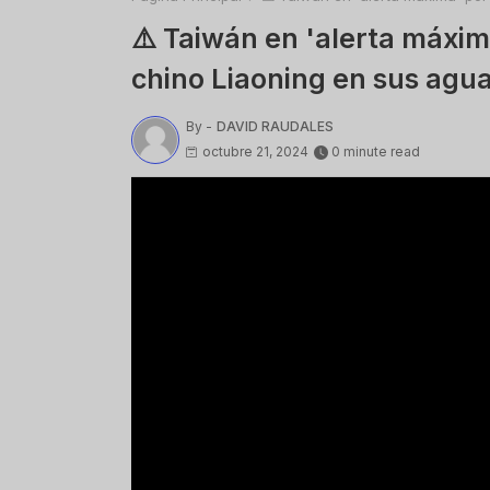
⚠️ Taiwán en 'alerta máxim
chino Liaoning en sus agu
By -
DAVID RAUDALES
octubre 21, 2024
0 minute read