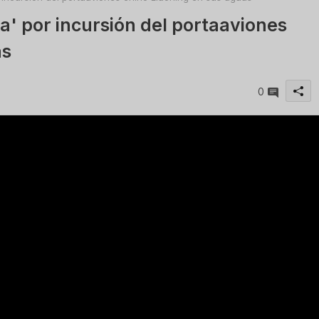
a' por incursión del portaaviones
as
0