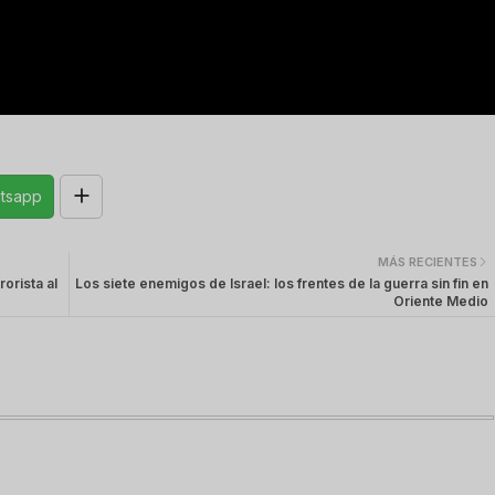
tsapp
MÁS RECIENTES
orista al
Los siete enemigos de Israel: los frentes de la guerra sin fin en
Oriente Medio