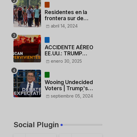
Residentes en la
frontera sur de
México critican a
abril 14, 2024
México por dar 110
dólares a migrantes
deportados
ACCIDENTE AÉREO
EE.UU.: TRUMP
CUESTIONA LA
enero 30, 2025
ACTUACIÓN DE LOS
CONTROLADORES y
PILOTO del
Wooing Undecided
HELICÓPTERO
Voters | Trump's
Marijuana Plan | 1990s
septiembre 05, 2024
Porn Expert Mark
Robinson
Social Plugin