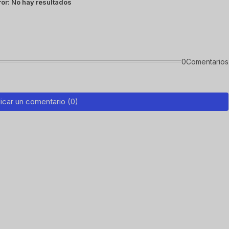
ror:
No hay resultados
0Comentarios
icar un comentario (0)