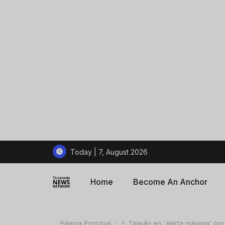
Today | 7, August 2026
Home
Become An Anchor
Página Principal
⚠️ Taiwán en 'alerta máxima' por