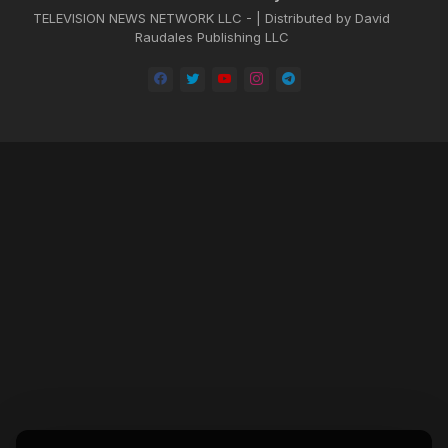
TELEVISION NEWS NETWORK LLC - | Distributed by David
Raudales Publishing LLC
Home
About
Contact us
Privacy Policy
by -
Blogger Templates
| Distributed by
BROOKSVILLE CLOUD PUBLI