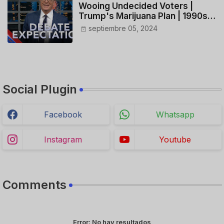
Wooing Undecided Voters |
Trump's Marijuana Plan | 1990s
Porn Expert Mark Robinson
septiembre 05, 2024
Social Plugin
Facebook
Whatsapp
Instagram
Youtube
Comments
Error:
No hay resultados