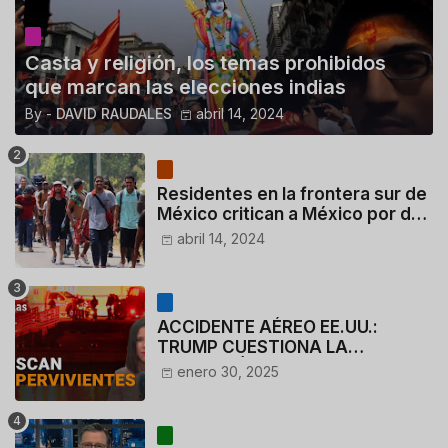
Casta y religión, los temas prohibidos
que marcan las elecciones indias
By -
DAVID RAUDALES
abril 14, 2024
Residentes en la frontera sur de
México critican a México por dar
110 dólares a migrantes
abril 14, 2024
deportados
ACCIDENTE AÉREO EE.UU.:
TRUMP CUESTIONA LA
ACTUACIÓN DE LOS
enero 30, 2025
CONTROLADORES y PILOTO del
HELICÓPTERO