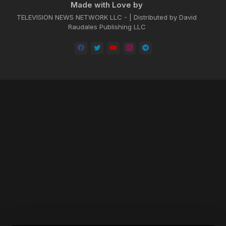
Made with Love by
TELEVISION NEWS NETWORK LLC - | Distributed by David
Raudales Publishing LLC
Home
About
Contact us
Privacy Policy
by -
Blogger Templates
| Distributed by
BROOKSVILLE CLOUD PUBLI