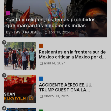
Casta y religión, los temas prohibidos
que marcan las elecciones indias
By -
DAVID RAUDALES
abril 14, 2024
Residentes en la frontera sur de
México critican a México por dar
110 dólares a migrantes
abril 14, 2024
deportados
ACCIDENTE AÉREO EE.UU.:
TRUMP CUESTIONA LA
ACTUACIÓN DE LOS
enero 30, 2025
CONTROLADORES y PILOTO del
HELICÓPTERO