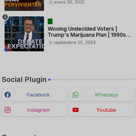
ACTUACIÓN DE LOS
enero 30, 2025
CONTROLADORES y PILOTO del
HELICÓPTERO
Wooing Undecided Voters |
Trump's Marijuana Plan | 1990s
Porn Expert Mark Robinson
septiembre 05, 2024
Social Plugin
Facebook
Whatsapp
Instagram
Youtube