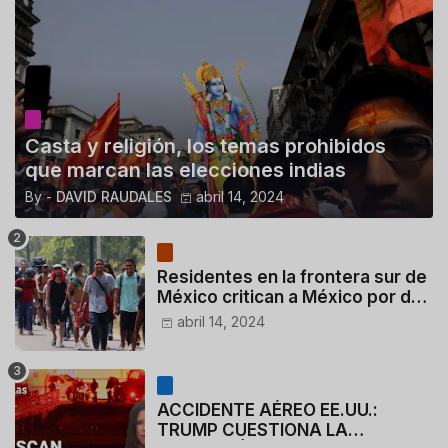
Casta y religión, los temas prohibidos
que marcan las elecciones indias
By -
DAVID RAUDALES
abril 14, 2024
Residentes en la frontera sur de
México critican a México por dar
110 dólares a migrantes
abril 14, 2024
deportados
ACCIDENTE AÉREO EE.UU.:
TRUMP CUESTIONA LA