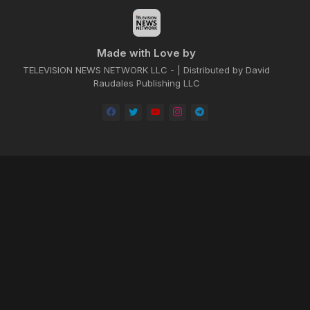
Made with Love by
TELEVISION NEWS NETWORK LLC - | Distributed by David
Raudales Publishing LLC
Home
About
Contact us
Privacy Policy
by -
Blogger Templates
| Distributed by
BROOKSVILLE CLOUD PUBLI