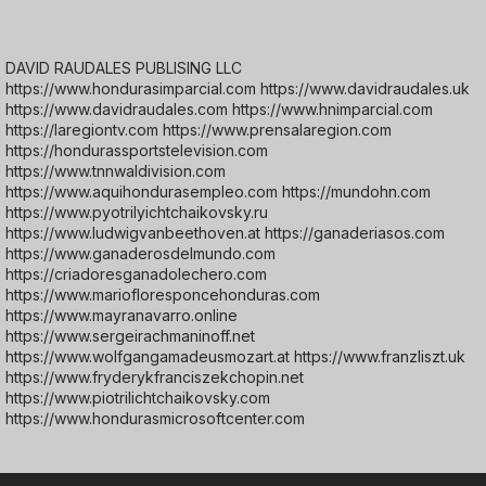
DAVID RAUDALES PUBLISING LLC
https://www.hondurasimparcial.com https://www.davidraudales.uk
https://www.davidraudales.com https://www.hnimparcial.com
https://laregiontv.com https://www.prensalaregion.com
https://hondurassportstelevision.com
https://www.tnnwaldivision.com
https://www.aquihondurasempleo.com https://mundohn.com
https://www.pyotrilyichtchaikovsky.ru
https://www.ludwigvanbeethoven.at https://ganaderiasos.com
https://www.ganaderosdelmundo.com
https://criadoresganadolechero.com
https://www.mariofloresponcehonduras.com
https://www.mayranavarro.online
https://www.sergeirachmaninoff.net
https://www.wolfgangamadeusmozart.at https://www.franzliszt.uk
https://www.fryderykfranciszekchopin.net
https://www.piotrilichtchaikovsky.com
https://www.hondurasmicrosoftcenter.com