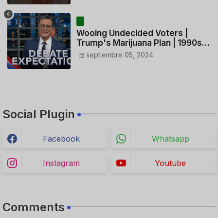
HELICÓPTERO
Wooing Undecided Voters |
Trump's Marijuana Plan | 1990s
Porn Expert Mark Robinson
septiembre 05, 2024
Social Plugin
Facebook
Whatsapp
Instagram
Youtube
Comments