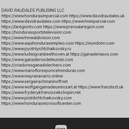
DAVID RAUDALES PUBLISING LLC
https://www.hondurasimparcial.com https://www.davidraudales.uk
https://www.davidraudales.com https://www.hnimparcial.com
https://laregiontv.com https://www.prensalaregion.com
https://hondurassportstelevision.com
https://www.tnnwaldivision.com
https://www.aquihondurasempleo.com https://mundohn.com
https://www.pyotrilyichtchaikovsky.ru
https://www.ludwigvanbeethoven.at https://ganaderiasos.com
https://www.ganaderosdelmundo.com
https://criadoresganadolechero.com
https://www.mariofloresponcehonduras.com
https://www.mayranavarro.online
https://www.sergeirachmaninoff.net
https://www.wolfgangamadeusmozart.at https://www.franzliszt.uk
https://www.fryderykfranciszekchopin.net
https://www.piotrilichtchaikovsky.com
https://www.hondurasmicrosoftcenter.com