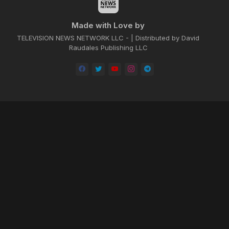
Made with Love by
TELEVISION NEWS NETWORK LLC - | Distributed by David
Raudales Publishing LLC
Home
About
Contact us
Privacy Policy
by -
Blogger Templates
| Distributed by
BROOKSVILLE CLOUD PUBLI