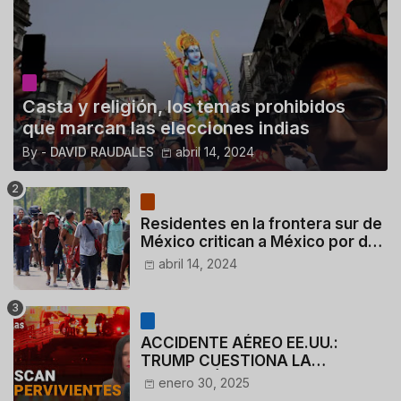
Casta y religión, los temas prohibidos
que marcan las elecciones indias
By -
DAVID RAUDALES
abril 14, 2024
Residentes en la frontera sur de
México critican a México por dar
110 dólares a migrantes
abril 14, 2024
deportados
ACCIDENTE AÉREO EE.UU.:
TRUMP CUESTIONA LA
ACTUACIÓN DE LOS
enero 30, 2025
CONTROLADORES y PILOTO del