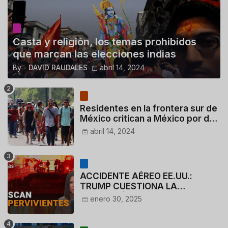
Casta y religión, los temas prohibidos
que marcan las elecciones indias
By -
DAVID RAUDALES
abril 14, 2024
Residentes en la frontera sur de
México critican a México por dar
110 dólares a migrantes
abril 14, 2024
deportados
ACCIDENTE AÉREO EE.UU.:
TRUMP CUESTIONA LA
ACTUACIÓN DE LOS
enero 30, 2025
CONTROLADORES y PILOTO del
HELICÓPTERO