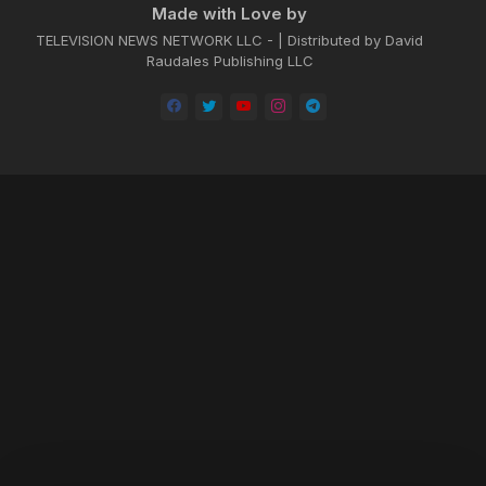
Made with Love by
TELEVISION NEWS NETWORK LLC - | Distributed by David
Raudales Publishing LLC
Home
About
Contact us
Privacy Policy
by -
Blogger Templates
| Distributed by
BROOKSVILLE CLOUD PUBLI