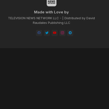
Made with Love by
TELEVISION NEWS NETWORK LLC - | Distributed by David
Raudales Publishing LLC
Home
About
Contact us
Privacy Policy
by -
Blogger Templates
| Distributed by
BROOKSVILLE CLOUD PUBLI