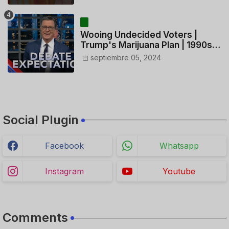
HELICÓPTERO
Wooing Undecided Voters |
Trump's Marijuana Plan | 1990s
Porn Expert Mark Robinson
septiembre 05, 2024
Social Plugin
Facebook
Whatsapp
Instagram
Youtube
Comments