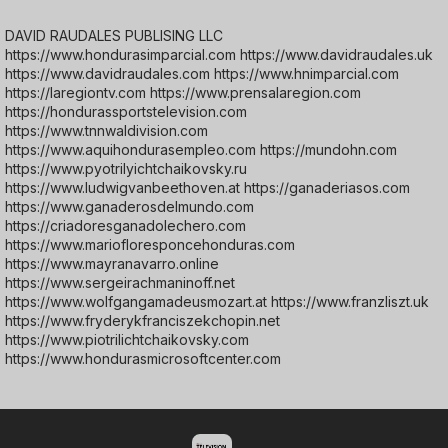
DAVID RAUDALES PUBLISING LLC
https://www.hondurasimparcial.com https://www.davidraudales.uk
https://www.davidraudales.com https://www.hnimparcial.com
https://laregiontv.com https://www.prensalaregion.com
https://hondurassportstelevision.com
https://www.tnnwaldivision.com
https://www.aquihondurasempleo.com https://mundohn.com
https://www.pyotrilyichtchaikovsky.ru
https://www.ludwigvanbeethoven.at https://ganaderiasos.com
https://www.ganaderosdelmundo.com
https://criadoresganadolechero.com
https://www.mariofloresponcehonduras.com
https://www.mayranavarro.online
https://www.sergeirachmaninoff.net
https://www.wolfgangamadeusmozart.at https://www.franzliszt.uk
https://www.fryderykfranciszekchopin.net
https://www.piotrilichtchaikovsky.com
https://www.hondurasmicrosoftcenter.com