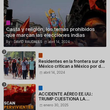
Casta y religión, los temas prohibidos
que marcan las elecciones indias
By -
DAVID RAUDALES
abril 14, 2024
Residentes en la frontera sur de
México critican a México por dar
110 dólares a migrantes
abril 14, 2024
deportados
ACCIDENTE AÉREO EE.UU.:
TRUMP CUESTIONA LA
ACTUACIÓN DE LOS
enero 30, 2025
CONTROLADORES y PILOTO del