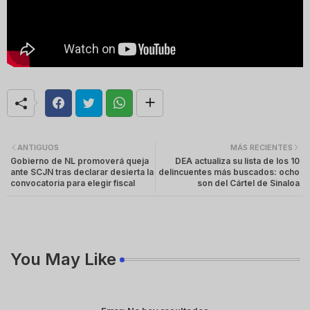
ANTIGUOS
MÁS RECIENTES
Gobierno de NL promoverá queja
DEA actualiza su lista de los 10
ante SCJN tras declarar desierta la
delincuentes más buscados: ocho
convocatoria para elegir fiscal
son del Cártel de Sinaloa
You May Like