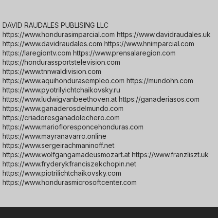
DAVID RAUDALES PUBLISING LLC
https://www.hondurasimparcial.com https://www.davidraudales.uk
https://www.davidraudales.com https://www.hnimparcial.com
https://laregiontv.com https://www.prensalaregion.com
https://hondurassportstelevision.com
https://www.tnnwaldivision.com
https://www.aquihondurasempleo.com https://mundohn.com
https://www.pyotrilyichtchaikovsky.ru
https://www.ludwigvanbeethoven.at https://ganaderiasos.com
https://www.ganaderosdelmundo.com
https://criadoresganadolechero.com
https://www.mariofloresponcehonduras.com
https://www.mayranavarro.online
https://www.sergeirachmaninoff.net
https://www.wolfgangamadeusmozart.at https://www.franzliszt.uk
https://www.fryderykfranciszekchopin.net
https://www.piotrilichtchaikovsky.com
https://www.hondurasmicrosoftcenter.com