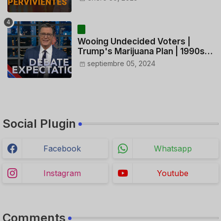
CONTROLADORES y PILOTO del
HELICÓPTERO
Wooing Undecided Voters |
Trump's Marijuana Plan | 1990s
Porn Expert Mark Robinson
septiembre 05, 2024
Social Plugin
Facebook
Whatsapp
Instagram
Youtube
Comments