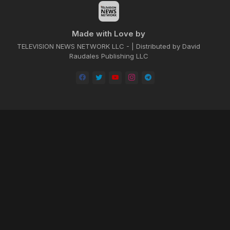
Made with Love by
TELEVISION NEWS NETWORK LLC - | Distributed by David
Raudales Publishing LLC
Home
About
Contact us
Privacy Policy
by -
Blogger Templates
| Distributed by
BROOKSVILLE CLOUD PUBLI