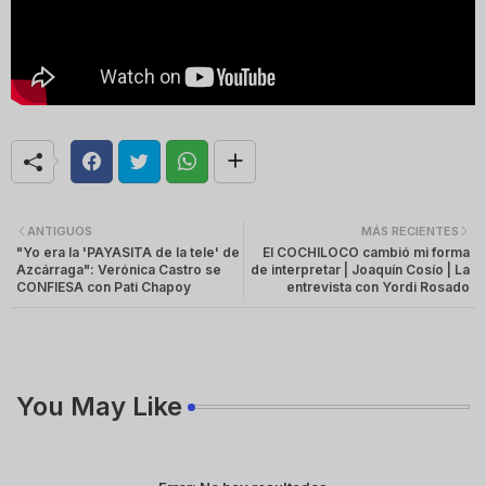
ANTIGUOS
MÁS RECIENTES
"Yo era la 'PAYASITA de la tele' de
El COCHILOCO cambió mi forma
Azcárraga": Verónica Castro se
de interpretar | Joaquín Cosío | La
CONFIESA con Pati Chapoy
entrevista con Yordi Rosado
You May Like