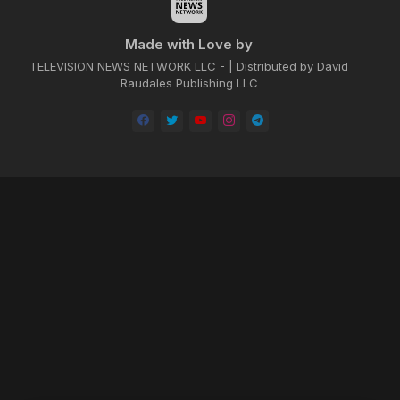
Made with Love by
TELEVISION NEWS NETWORK LLC - | Distributed by David
Raudales Publishing LLC
Home
About
Contact us
Privacy Policy
by -
Blogger Templates
| Distributed by
BROOKSVILLE CLOUD PUBLI