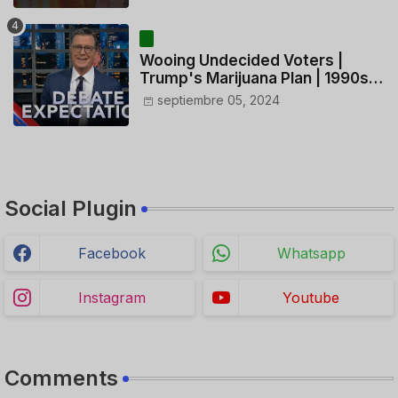
HELICÓPTERO
Wooing Undecided Voters |
Trump's Marijuana Plan | 1990s
Porn Expert Mark Robinson
septiembre 05, 2024
Social Plugin
Facebook
Whatsapp
Instagram
Youtube
Comments