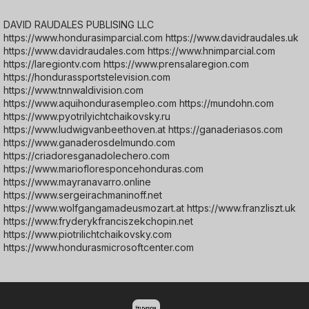
DAVID RAUDALES PUBLISING LLC
https://www.hondurasimparcial.com https://www.davidraudales.uk
https://www.davidraudales.com https://www.hnimparcial.com
https://laregiontv.com https://www.prensalaregion.com
https://hondurassportstelevision.com
https://www.tnnwaldivision.com
https://www.aquihondurasempleo.com https://mundohn.com
https://www.pyotrilyichtchaikovsky.ru
https://www.ludwigvanbeethoven.at https://ganaderiasos.com
https://www.ganaderosdelmundo.com
https://criadoresganadolechero.com
https://www.mariofloresponcehonduras.com
https://www.mayranavarro.online
https://www.sergeirachmaninoff.net
https://www.wolfgangamadeusmozart.at https://www.franzliszt.uk
https://www.fryderykfranciszekchopin.net
https://www.piotrilichtchaikovsky.com
https://www.hondurasmicrosoftcenter.com