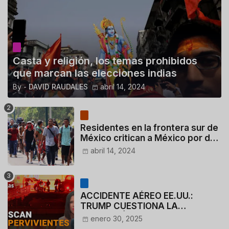
Casta y religión, los temas prohibidos
que marcan las elecciones indias
By -
DAVID RAUDALES
abril 14, 2024
Residentes en la frontera sur de
México critican a México por dar
110 dólares a migrantes
abril 14, 2024
deportados
ACCIDENTE AÉREO EE.UU.:
TRUMP CUESTIONA LA
ACTUACIÓN DE LOS
enero 30, 2025
CONTROLADORES y PILOTO del