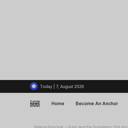
Today | 7, August 2026
Home
Become An Anchor
Página Principal
Putin and the Presidents (full d