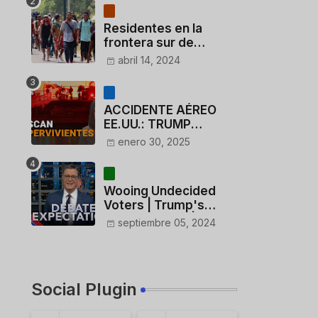
Residentes en la
frontera sur de
México critican a
abril 14, 2024
México por dar 110
dólares a migrantes
deportados
ACCIDENTE AÉREO
EE.UU.: TRUMP
CUESTIONA LA
enero 30, 2025
ACTUACIÓN DE LOS
CONTROLADORES y
PILOTO del
Wooing Undecided
HELICÓPTERO
Voters | Trump's
Marijuana Plan | 1990s
septiembre 05, 2024
Porn Expert Mark
Robinson
Social Plugin