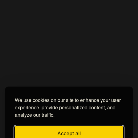
Home
About
Contact us
Privacy Policy
by -
Blogger Templates
| Distributed by
BROOKSVILLE CLOUD PUBLI
We use cookies on our site to enhance your user
experience, provide personalized content, and
analyze our traffic.
Accept all