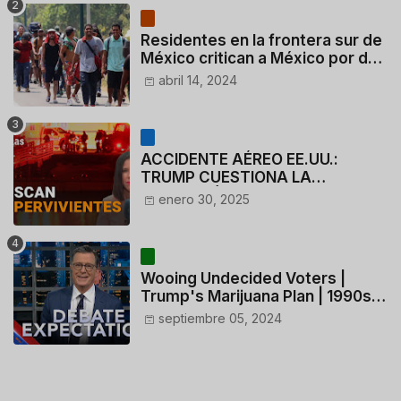
Residentes en la frontera sur de
México critican a México por dar
110 dólares a migrantes
abril 14, 2024
deportados
ACCIDENTE AÉREO EE.UU.:
TRUMP CUESTIONA LA
ACTUACIÓN DE LOS
enero 30, 2025
CONTROLADORES y PILOTO del
HELICÓPTERO
Wooing Undecided Voters |
Trump's Marijuana Plan | 1990s
Porn Expert Mark Robinson
septiembre 05, 2024