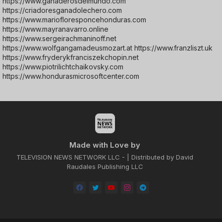
https://www.ganaderosdelmundo.com
https://criadoresganadolechero.com
https://www.mariofloresponcehonduras.com
https://www.mayranavarro.online
https://www.sergeirachmaninoff.net
https://www.wolfgangamadeusmozart.at https://www.franzliszt.uk
https://www.fryderykfranciszekchopin.net
https://www.piotrilichtchaikovsky.com
https://www.hondurasmicrosoftcenter.com
Made with Love by
TELEVISION NEWS NETWORK LLC - | Distributed by David
Raudales Publishing LLC