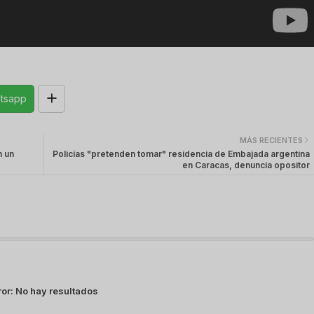
tsapp
MÁS RECIENTES
n un
Policías "pretenden tomar" residencia de Embajada argentina
en Caracas, denuncia opositor
ror:
No hay resultados