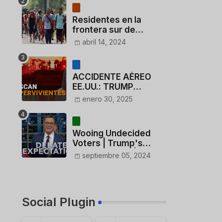
Residentes en la
frontera sur de
México critican a
abril 14, 2024
México por dar 110
dólares a migrantes
deportados
ACCIDENTE AÉREO
EE.UU.: TRUMP
CUESTIONA LA
enero 30, 2025
ACTUACIÓN DE LOS
CONTROLADORES y
PILOTO del
Wooing Undecided
HELICÓPTERO
Voters | Trump's
Marijuana Plan | 1990s
septiembre 05, 2024
Porn Expert Mark
Robinson
Social Plugin