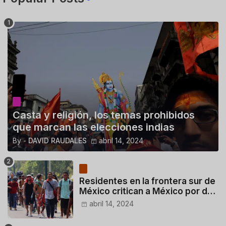
Casta y religión, los temas prohibidos
que marcan las elecciones indias
By -
DAVID RAUDALES
abril 14, 2024
Residentes en la frontera sur de
México critican a México por dar
110 dólares a migrantes
abril 14, 2024
deportados