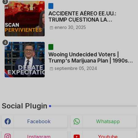
ACCIDENTE AÉREO EE.UU.:
TRUMP CUESTIONA LA
ACTUACIÓN DE LOS
enero 30, 2025
CONTROLADORES y PILOTO del
HELICÓPTERO
Wooing Undecided Voters |
Trump's Marijuana Plan | 1990s
Porn Expert Mark Robinson
septiembre 05, 2024
Social Plugin
Facebook
Whatsapp
Instagram
Youtube