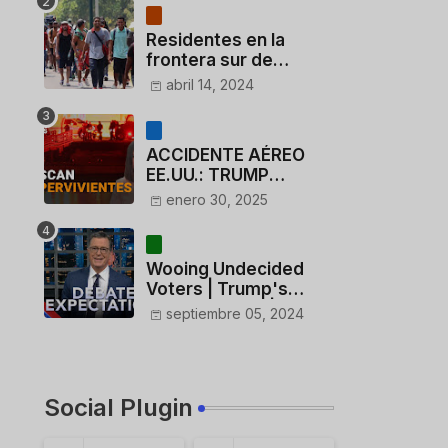
Residentes en la
frontera sur de
México critican a
abril 14, 2024
México por dar 110
dólares a migrantes
deportados
ACCIDENTE AÉREO
EE.UU.: TRUMP
CUESTIONA LA
enero 30, 2025
ACTUACIÓN DE LOS
CONTROLADORES y
PILOTO del
Wooing Undecided
HELICÓPTERO
Voters | Trump's
Marijuana Plan | 1990s
septiembre 05, 2024
Porn Expert Mark
Robinson
Social Plugin