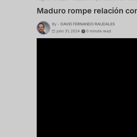
Maduro rompe relación con
By -
DAVID FERNANDO RAUDALES
julio 31, 2024
0 minute read