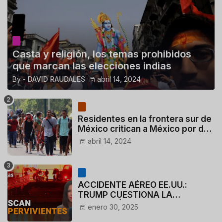
Casta y religión, los temas prohibidos
que marcan las elecciones indias
By -
DAVID RAUDALES
abril 14, 2024
Residentes en la frontera sur de
México critican a México por dar
110 dólares a migrantes
abril 14, 2024
deportados
ACCIDENTE AÉREO EE.UU.:
TRUMP CUESTIONA LA
ACTUACIÓN DE LOS
enero 30, 2025
CONTROLADORES y PILOTO del