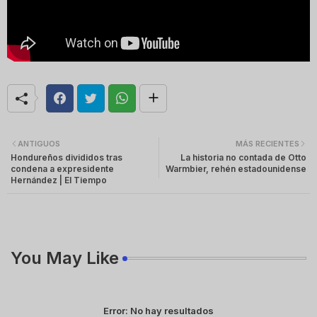
ANTIGUOS
MÁS RECIENTES
Hondureños divididos tras
La historia no contada de Otto
condena a expresidente
Warmbier, rehén estadounidense
Hernández | El Tiempo
You May Like
Error:
No hay resultados