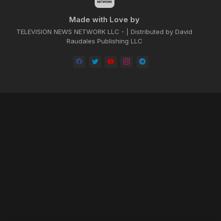
Made with Love by
TELEVISION NEWS NETWORK LLC - | Distributed by David
Raudales Publishing LLC
Home
About
Contact us
Privacy Policy
by -
Blogger Templates
| Distributed by
BROOKSVILLE CLOUD PUBLI