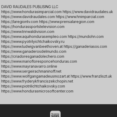
DAVID RAUDALES PUBLISING LLC
https://www.hondurasimparcial.com https://www.davidraudales.uk
https://www.davidraudales.com https://www.hnimparcial.com
https://laregiontv.com https://www.prensalaregion.com
https://hondurassportstelevision.com
https://www.tnnwaldivision.com
https://www.aquihondurasempleo.com https://mundohn.com
https://www.pyotrilyichtchaikovsky.ru
https://www.ludwigvanbeethoven.at https://ganaderiasos.com
https://www.ganaderosdelmundo.com
https://criadoresganadolechero.com
https://www.mariofloresponcehonduras.com
https://www.mayranavarro.online
https://www.sergeirachmaninoff.net
https://www.wolfgangamadeusmozart.at https://www.franzliszt.uk
https://www.fryderykfranciszekchopin.net
https://www.piotrilichtchaikovsky.com
https://www.hondurasmicrosoftcenter.com