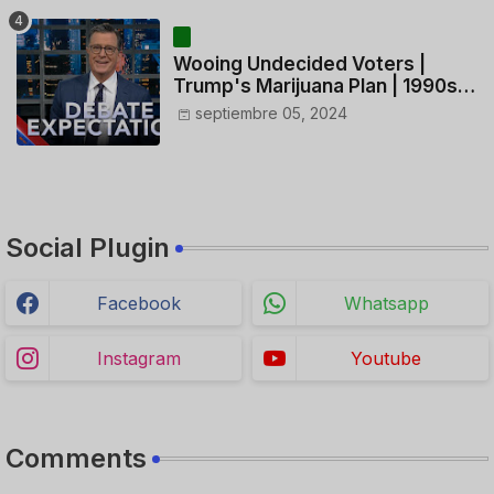
HELICÓPTERO
Wooing Undecided Voters |
Trump's Marijuana Plan | 1990s
Porn Expert Mark Robinson
septiembre 05, 2024
Social Plugin
Facebook
Whatsapp
Instagram
Youtube
Comments