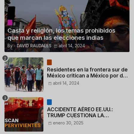
Casta y religión, los temas prohibidos
que marcan las elecciones indias
By -
DAVID RAUDALES
abril 14, 2024
Residentes en la frontera sur de
México critican a México por dar
110 dólares a migrantes
abril 14, 2024
deportados
ACCIDENTE AÉREO EE.UU.:
TRUMP CUESTIONA LA
ACTUACIÓN DE LOS
enero 30, 2025
CONTROLADORES y PILOTO del
HELICÓPTERO