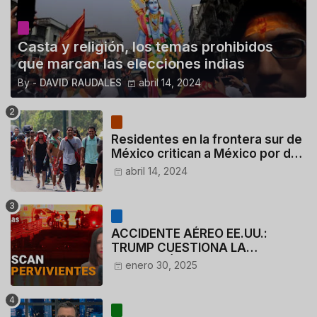
Casta y religión, los temas prohibidos
que marcan las elecciones indias
By -
DAVID RAUDALES
abril 14, 2024
Residentes en la frontera sur de
México critican a México por dar
110 dólares a migrantes
abril 14, 2024
deportados
ACCIDENTE AÉREO EE.UU.:
TRUMP CUESTIONA LA
ACTUACIÓN DE LOS
enero 30, 2025
CONTROLADORES y PILOTO del
HELICÓPTERO