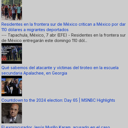
Residentes en la frontera sur de México critican a México por dar
110 dólares a migrantes deportados
--- Tapachula, México, 7 abr (EFE) - Residentes en la frontera sur
de México entregarán este domingo 110 dól...
Qué sabemos del atacante y víctimas del tiroteo en la escuela
secundaria Apalachee, en Georgia
Countdown to the 2024 election: Day 65 | MSNBC Highlights
El exprocurador Jesús Murillo Karam, acusado en el caso