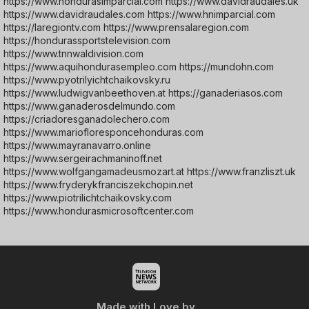
https://www.hondurasimparcial.com https://www.davidraudales.uk
https://www.davidraudales.com https://www.hnimparcial.com
https://laregiontv.com https://www.prensalaregion.com
https://hondurassportstelevision.com
https://www.tnnwaldivision.com
https://www.aquihondurasempleo.com https://mundohn.com
https://www.pyotrilyichtchaikovsky.ru
https://www.ludwigvanbeethoven.at https://ganaderiasos.com
https://www.ganaderosdelmundo.com
https://criadoresganadolechero.com
https://www.mariofloresponcehonduras.com
https://www.mayranavarro.online
https://www.sergeirachmaninoff.net
https://www.wolfgangamadeusmozart.at https://www.franzliszt.uk
https://www.fryderykfranciszekchopin.net
https://www.piotrilichtchaikovsky.com
https://www.hondurasmicrosoftcenter.com
Made with Love by