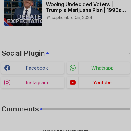
Wooing Undecided Voters |
Trump's Marijuana Plan | 1990s
Porn Expert Mark Robinson
septiembre 05, 2024
Social Plugin
Facebook
Whatsapp
Instagram
Youtube
Comments
Error:
No hay resultados