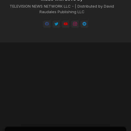
TELEVISION NEWS NETWORK LLC - | Distributed by David
Raudales Publishing LLC
Home
About
Contact us
Privacy Policy
by -
Blogger Templates
| Distributed by
BROOKSVILLE CLOUD PUBLI